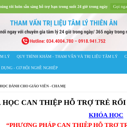
Gọi ng
úng tôi luôn sẵn sàng hỗ trợ bạn trong suốt 24 giờ trong ngày
ÂM LÝ
QUY TRÌNH KHÁM - THAM VẤN VÀ TRỊ LIỆU TÂM LÝ
C
 DỤNG - CƠ HỘI NGHỀ NGHIỆP
HỌC DÀNH CHO GIÁO VIÊN - CHA MẸ
 HỌC CAN THIỆP HỖ TRỢ TRẺ RỐI
KHÓA HỌC
“PHƯƠNG PHÁP CAN THIỆP HỖ TRỢ T