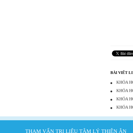
BÀI VIẾT L
KHÓA HỌ
KHÓA HỌ
KHÓA HỌ
KHÓA HỌ
THAM VẤN TRỊ LIỆU TÂM LÝ THIÊN ÂN