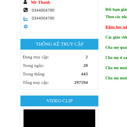
Mr Thanh
Rối loạn giá
0344004780
Theo các nhà
0344004780
Khóa học này
Các giáo viê
THỐNG KÊ TRUY CẬP
Cha mẹ quan
Đang truy cập:
2
Cha mẹ ở xa
Trong ngày:
28
Cha mẹ muốn
Trong tháng:
443
Cha mẹ muốn
Tổng truy cập:
297594
VIDEO CLIP