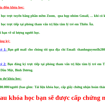
địa đểm khóa học:
ể học trực tuyến bằng phần mềm Zoom, qua họp nhóm Gmail, ... khi có kế
 học trực tiếp tại phòng tham vấn trị liệu tâm lý trẻ em Thiên Ân.
 hạn về số lượng người học.
ăng ký:
ký 1:
Bạn gửi mail cho chúng tôi qua địa chỉ Email:
thanhnguyentlh28
ý 2:
Bạn đăng ký trực tiếp tại phòng tham vấn trị liệu tâm lý trẻ em 
 Dầu Một, Bình Dương.
m dự khóa học:
500.000/người (bao gồm: Tài liệu khóa học, cấp giấy chứng nhận hoàn thà
au khóa học bạn sẽ được cấp chứng 