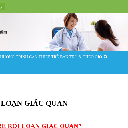
ay
HƯƠNG TRÌNH CAN THIỆP TRẺ BÁN TRÚ & THEO GIỜ
 LOẠN GIÁC QUAN
RẺ RỐI LOẠN GIÁC QUAN”