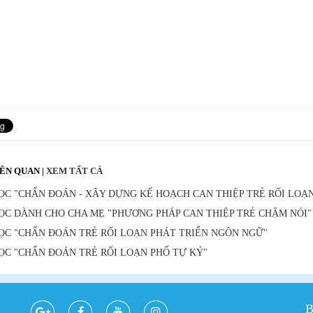
IÊN QUAN
|
XEM TẤT CẢ
C "CHẨN ĐOÁN - XÂY DỰNG KẾ HOẠCH CAN THIỆP TRẺ RỐI LOẠ
C DÀNH CHO CHA MẸ "PHƯƠNG PHÁP CAN THIỆP TRẺ CHẬM NÓI"
C "CHẨN ĐOÁN TRẺ RỐI LOẠN PHÁT TRIỂN NGÔN NGỮ"
C "CHẨN ĐOÁN TRẺ RỐI LOẠN PHỔ TỰ KỶ"
B