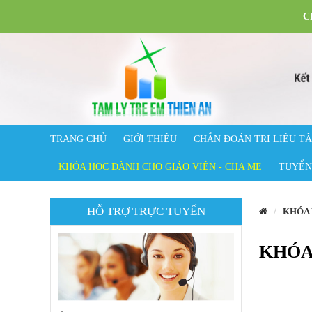
Ch
TRANG CHỦ
GIỚI THIỆU
CHẨN ĐOÁN TRỊ LIỆU T
KHÓA HỌC DÀNH CHO GIÁO VIÊN - CHA MẸ
TUYỂN
HỖ TRỢ TRỰC TUYẾN
KHÓA 
KHÓA