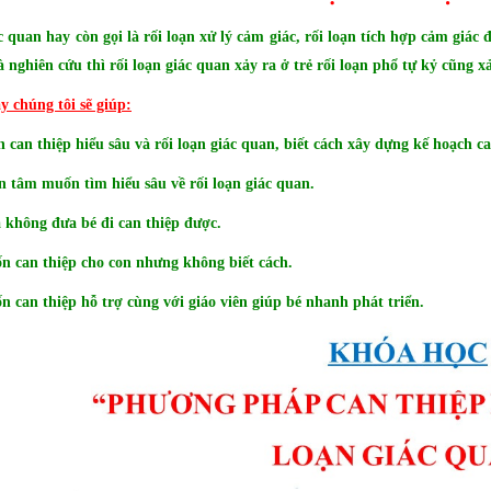
c quan hay còn gọi là rối loạn xử lý cảm giác, rối loạn tích hợp cảm giác
 nghiên cứu thì rối loạn giác quan xảy ra ở trẻ rối loạn phổ tự kỷ cũng x
 chúng tôi sẽ giúp:
n can thiệp hiểu sâu và rối loạn giác quan, biết cách xây dựng kế hoạch c
 tâm muốn tìm hiểu sâu về rối loạn giác quan.
 không đưa bé đi can thiệp được.
 can thiệp cho con nhưng không biết cách.
 can thiệp hỗ trợ cùng với giáo viên giúp bé nhanh phát triển.