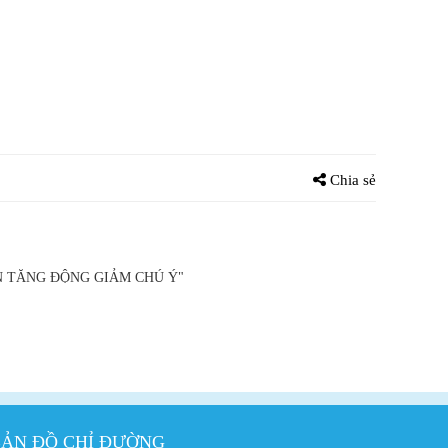
Chia sẻ
N TĂNG ĐỘNG GIẢM CHÚ Ý"
ẢN ĐỒ CHỈ ĐƯỜNG