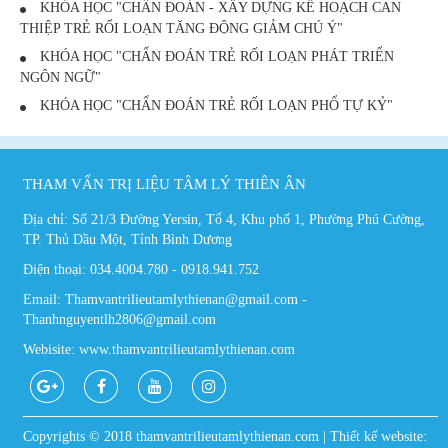
KHÓA HỌC "CHẨN ĐOÁN - XÂY DỰNG KẾ HOẠCH CAN
THIỆP TRẺ RỐI LOẠN TĂNG ĐỘNG GIẢM CHÚ Ý"
KHÓA HỌC "CHẨN ĐOÁN TRẺ RỐI LOẠN PHÁT TRIỂN
NGÔN NGỮ"
KHÓA HỌC "CHẨN ĐOÁN TRẺ RỐI LOẠN PHỔ TỰ KỶ"
THAM VẤN TRỊ LIỆU TÂM LÝ THIÊN ÂN
Địa chỉ: Số 21/3 Đường Yersin, Tổ 4, Khu phố 1, Phường Phú Cường,
TP. Thủ Dầu Một, Tỉnh Bình Dương
Điện thoại: 034.4004.780 - 0918.941.752
Email: Thamvantrilieutamlythienan@gmail.com -
Thanhnguyentlh2806@gmail.com
Webisite: www.thamvantrilieutamlythienan.com
Copyrights © 2018 thamvantrilieutamlythienan.com | Thiết kế website: