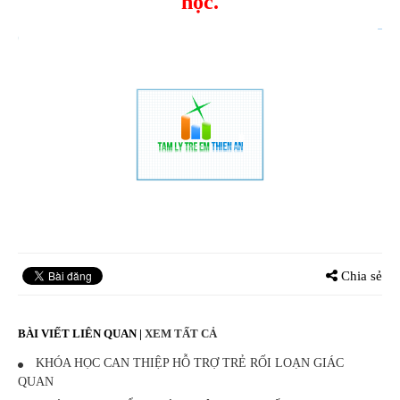
học.
Chia sẻ
BÀI VIẾT LIÊN QUAN
|
XEM TẤT CẢ
KHÓA HỌC CAN THIỆP HỖ TRỢ TRẺ RỐI LOẠN GIÁC
QUAN