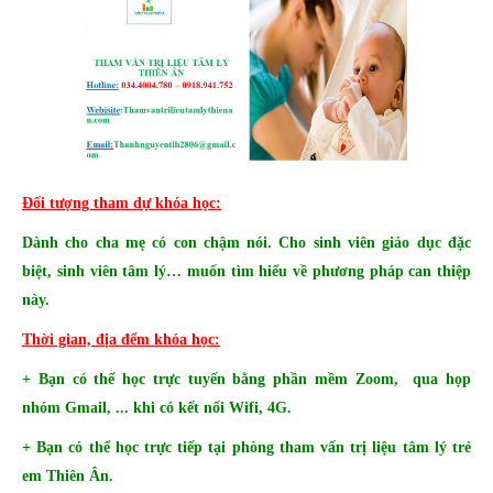
Đối tượng tham dự khóa học:
Dành cho cha mẹ có con chậm nói. Cho sinh viên giáo dục đặc
biệt, sinh viên tâm lý… muốn tìm hiểu về phương pháp can thiệp
này.
Thời gian, địa đểm khóa học:
+ Bạn có thể học trực tuyến bằng phần mềm Zoom, qua họp
nhóm Gmail, ... khi có kết nối Wifi, 4G.
+ Bạn có thể học trực tiếp tại phòng tham vấn trị liệu tâm lý trẻ
em Thiên Ân.