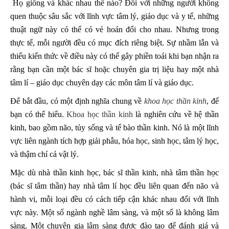
Họ giống và khác nhau thế nào? Đối với những người không
quen thuộc sâu sắc với lĩnh vực tâm lý, giáo dục và y tế, những
thuật ngữ này có thể có vẻ hoán đổi cho nhau. Nhưng trong
thực tế, mỗi người đều có mục đích riêng biệt. Sự nhầm lẫn và
thiếu kiến ​​thức về điều này có thể gây phiền toái khi bạn nhận ra
rằng bạn cần một bác sĩ hoặc chuyên gia trị liệu hay một nhà
tâm lí – giáo dục chuyên dạy các môn tâm lí và giáo dục.
Để bắt đầu, có một định nghĩa chung về
khoa học thần kinh
, để
bạn có thể hiểu.
Khoa học thần kinh
là nghiên cứu về hệ thần
kinh, bao gồm não, tủy sống và tế bào thần kinh. Nó là một lĩnh
vực liên ngành tích hợp giải phẫu, hóa học, sinh học, tâm lý học,
và thậm chí cả vật lý.
Mặc dù nhà thần kinh học, bác sĩ thần kinh, nhà tâm thần học
(bác sĩ tâm thần) hay nhà tâm lí học đều liên quan đến não và
hành vi, mỗi loại đều có cách tiếp cận khác nhau đối với lĩnh
vực này. Một số ngành nghề lâm sàng, và một số là không lâm
sàng. Một chuyên gia lâm sàng được đào tạo để đánh giá và