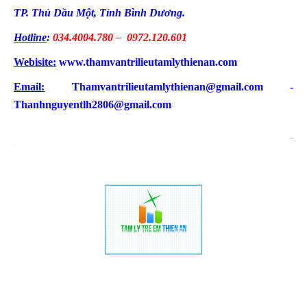
TP. Thủ Dầu Một, Tỉnh Bình Dương.
Hotline
:
034.4004.780 – 0972.120.601
Webisite:
www.thamvantrilieutamlythienan.com
Email:
Thamvantrilieutamlythienan@gmail.com -
Thanhnguyentlh2806@gmail.com