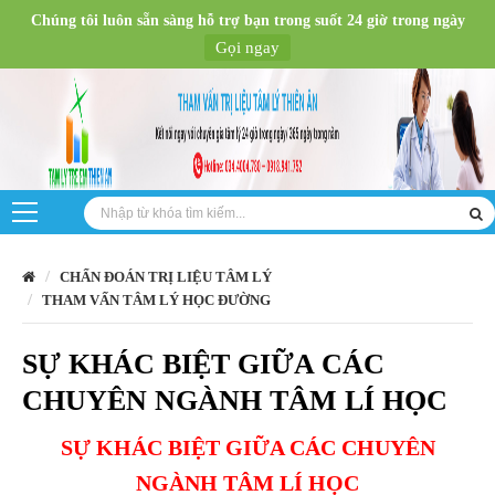
Chúng tôi luôn sẵn sàng hỗ trợ bạn trong suốt 24 giờ trong ngày
Gọi ngay
CHẨN ĐOÁN TRỊ LIỆU TÂM LÝ
THAM VẤN TÂM LÝ HỌC ĐƯỜNG
SỰ KHÁC BIỆT GIỮA CÁC
CHUYÊN NGÀNH TÂM LÍ HỌC
SỰ KHÁC BIỆT GIỮA CÁC CHUYÊN
NGÀNH TÂM LÍ HỌC