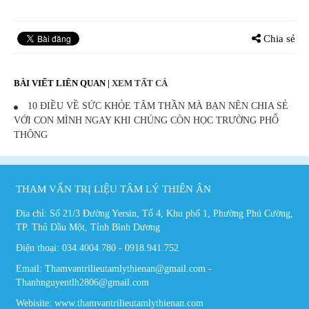
Chia sẻ
BÀI VIẾT LIÊN QUAN
|
XEM TẤT CẢ
10 ĐIỀU VỀ SỨC KHỎE TÂM THẦN MÀ BẠN NÊN CHIA SẺ
VỚI CON MÌNH NGAY KHI CHÚNG CÒN HỌC TRƯỜNG PHỔ
THÔNG
THAM VẤN TRỊ LIỆU TÂM LÝ THIÊN ÂN
Địa chỉ: Số 21/3 Đường Yersin, Tổ 4, Khu phố 1, Phường Phú Cường,
TP. Thủ Dầu Một, Tỉnh Bình Dương
Điện thoại: 034.4004.780 - 0918.941.752
Email: Thamvantrilieutamlythienan@gmail.com -
Thanhnguyentlh2806@gmail.com
Webisite: www.thamvantrilieutamlythienan.com