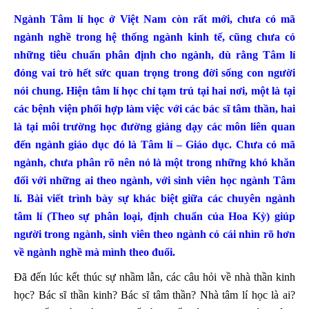
Ngành Tâm lí học ở Việt Nam còn rất mới, chưa có mã
ngành nghề trong hệ thống ngành kinh tế, cũng chưa có
những tiêu chuẩn phân định cho ngành, dù rằng Tâm lí
đóng vai trò hết sức quan trọng trong đời sống con người
nói chung. Hiện tâm lí học chỉ tạm trú tại hai nơi, một là tại
các bệnh viện phối hợp làm việc với các bác sĩ tâm thần, hai
là tại môi trường học đường giảng dạy các môn liên quan
đến ngành giáo dục đó là Tâm lí – Giáo dục. Chưa có mã
ngành, chưa phân rõ nên nó là một trong những khó khăn
đối với những ai theo ngành, với sinh viên học ngành Tâm
lí. Bài viết trình bày sự khác biệt giữa các chuyên ngành
tâm lí (Theo sự phân loại, định chuẩn của Hoa Kỳ) giúp
người trong ngành, sinh viên theo ngành có cái nhìn rõ hơn
về ngành nghề mà mình theo đuổi.
Đã đến lúc kết thúc sự nhầm lẫn, các câu hỏi về nhà thần kinh
học? Bác sĩ thần kinh? Bác sĩ tâm thần? Nhà tâm lí học là ai?