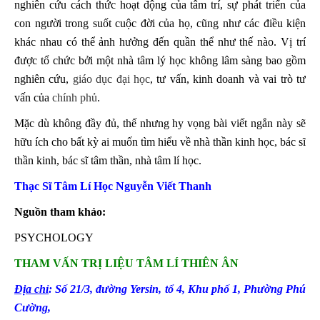
nghiên cứu cách thức hoạt động của tâm trí, sự phát triển của
con người trong suốt cuộc đời của họ, cũng như các điều kiện
khác nhau có thể ảnh hưởng đến quần thể như thế nào. Vị trí
được tổ chức bởi một nhà tâm lý học không lâm sàng bao gồm
nghiên cứu,
giáo dục đại học
, tư vấn, kinh doanh và vai trò tư
vấn của
chính phủ
.
Mặc dù không đầy đủ, thế nhưng hy vọng bài viết ngắn này sẽ
hữu ích cho bất kỳ ai muốn tìm hiểu về nhà thần kinh học, bác sĩ
thần kinh, bác sĩ tâm thần, nhà tâm lí học.
Thạc Sĩ Tâm Lí Học Nguyễn Viết Thanh
Nguồn tham khảo:
PSYCHOLOGY
THAM VẤN TRỊ LIỆU TÂM LÍ THIÊN ÂN
Địa chỉ
: Số 21/3, đường Yersin, tổ 4
, Khu phố 1, Phường Phú
Cường
,