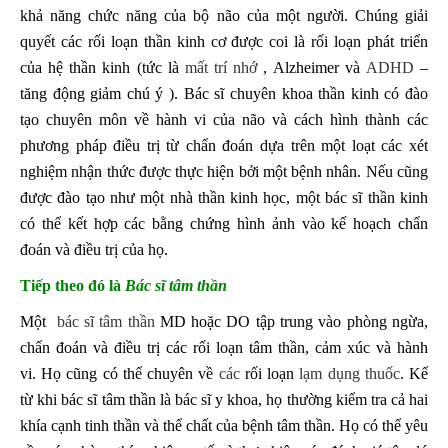
khả năng chức năng của bộ não của một người. Chúng giải
quyết các rối loạn thần kinh cơ được coi là rối loạn phát triển
của hệ thần kinh (tức là
mất trí nhớ
, Alzheimer và
ADHD
–
tăng động giảm chú ý ). Bác sĩ chuyên khoa thần kinh có đào
tạo chuyên môn về hành vi của não và cách hình thành các
phương pháp điều trị từ chẩn đoán dựa trên một loạt các xét
nghiệm nhận thức được thực hiện bởi một bệnh nhân. Nếu cũng
được đào tạo như một nhà thần kinh học, một bác sĩ thần kinh
có thể kết hợp các bằng chứng hình ảnh vào kế hoạch chẩn
đoán và điều trị của họ.
Tiếp theo đó là
Bác sĩ tâm thần
Một
bác sĩ tâm thần
MD hoặc DO tập trung vào phòng ngừa,
chẩn đoán và điều trị các rối loạn tâm thần, cảm xúc và hành
vi. Họ cũng có thể chuyên về
các
rối loạn
lạm dụng thuốc
. Kể
từ khi bác sĩ tâm thần là bác sĩ y khoa, họ thường kiểm tra cả hai
khía cạnh tinh thần và thể chất của bệnh tâm thần. Họ có thể yêu