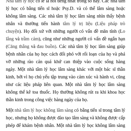
Nhà tâm lý học
có lẽ là nổi tiếng nhất trong số này. Các nhà tâm
lý học có bằng tiến sĩ hoặc Psy.D. và có thể lâm sàng hoặc
không lâm sàng. Các nhà tâm lý học lâm sàng nhìn thấy bệnh
nhân và thường tiến hành
tâm lý trị liệu
(
Liệu pháp trò
chuyện
). Họ đối xử với những người có vấn đề mãn tính (L
o
lắng
và
trầm cảm
), cũng như những người có vấn đề ngắn hạn
(
Căng thẳng
và
đau buồn)
. Các nhà tâm lý học lâm sàng giúp
bệnh nhân của họ học cách đối phó với rối loạn của họ và phá
vỡ những rào cản quá khứ can thiệp vào cuộc sống hàng
ngày. Một nhà tâm lý học lâm sàng khác với một bác sĩ thần
kinh, bởi vì họ chủ yếu tập trung vào cảm xúc và hành vi, cũng
như các liệu pháp liên quan. Một nhà tâm lý học lâm sàng
không thể kê toa thuốc. Họ thường không rút ra khi khoa học
thần kinh trong công việc hàng ngày của họ.
Một
nhà tâm lý học không lâm sàng
có bằng tiến sĩ trong tâm lý
học, nhưng họ không được đào tạo lâm sàng và không được cấp
phép để khám bệnh nhân. Một nhà tâm lý học không lâm sàng