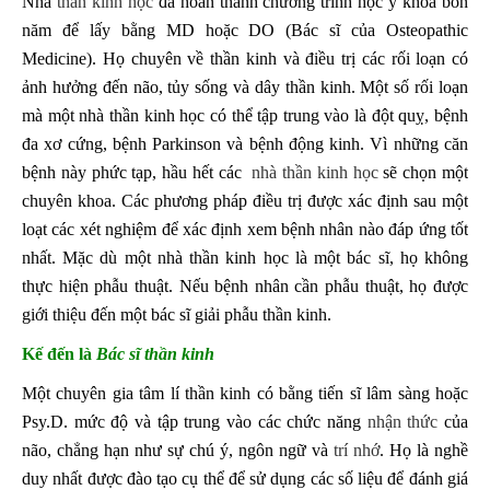
Nhà
thần kinh học
đã hoàn thành chương trình học y khoa bốn
năm để lấy bằng MD hoặc DO (Bác sĩ của Osteopathic
Medicine). Họ chuyên về thần kinh và điều trị các rối loạn có
ảnh hưởng đến não, tủy sống và dây thần kinh. Một số rối loạn
mà một nhà thần kinh học có thể tập trung vào là đột quỵ, bệnh
đa xơ cứng, bệnh Parkinson và bệnh động kinh. Vì những căn
bệnh này phức tạp, hầu hết các
nhà thần kinh học
sẽ chọn một
chuyên khoa. Các phương pháp điều trị được xác định sau một
loạt các xét nghiệm để xác định xem bệnh nhân nào đáp ứng tốt
nhất. Mặc dù một nhà thần kinh học là một bác sĩ, họ không
thực hiện phẫu thuật. Nếu bệnh nhân cần phẫu thuật, họ được
giới thiệu đến một bác sĩ giải phẫu thần kinh.
Kế đến là
Bác sĩ thần kinh
Một chuyên gia tâm lí thần kinh có bằng tiến sĩ lâm sàng hoặc
Psy.D. mức độ và tập trung vào các chức năng
nhận thức
của
não, chẳng hạn như sự chú ý, ngôn ngữ và
trí nhớ
. Họ là nghề
duy nhất được đào tạo cụ thể để sử dụng các số liệu để đánh giá