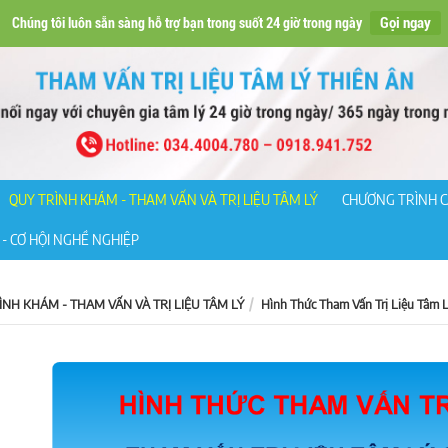
Gọi ngay
Chúng tôi luôn sẵn sàng hỗ trợ bạn trong suốt 24 giờ trong ngày
QUY TRÌNH KHÁM - THAM VẤN VÀ TRỊ LIỆU TÂM LÝ
CHƯƠNG TRÌNH C
- CƠ HỘI NGHỀ NGHIỆP
ÌNH KHÁM - THAM VẤN VÀ TRỊ LIỆU TÂM LÝ
Hình Thức Tham Vấn Trị Liệu Tâm 