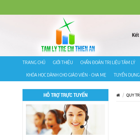
TRANG CHỦ
GIỚI THIỆU
CHẨN ĐOÁN TRỊ LIỆU TÂM LÝ
KHÓA HỌC DÀNH CHO GIÁO VIÊN - CHA MẸ
TUYỂN DỤNG 
HỖ TRỢ TRỰC TUYẾN
QUY TR