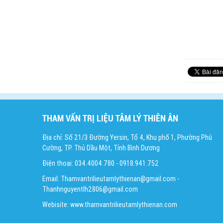
THAM VẤN TRỊ LIỆU TÂM LÝ THIÊN ÂN
Địa chỉ: Số 21/3 Đường Yersin, Tổ 4, Khu phố 1, Phường Phú
Cường, TP. Thủ Dầu Một, Tỉnh Bình Dương
Điện thoại: 034.4004.780 - 0918.941.752
Email: Thamvantrilieutamlythienan@gmail.com -
Thanhnguyentlh2806@gmail.com
Webisite: www.thamvantrilieutamlythienan.com