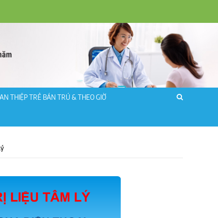
AN THIỆP TRẺ BÁN TRÚ & THEO GIỜ
Lý