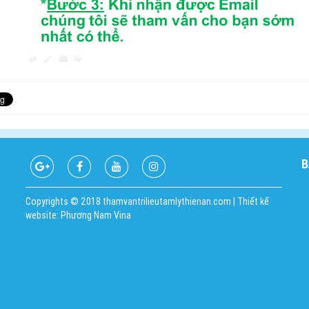
B
Copyrights © 2018 thamvantrilieutamlythienan.com | Thiết kế
website: Phương Nam Vina