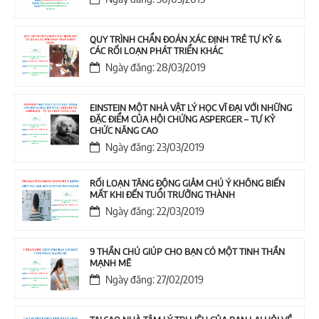
QUY TRÌNH CHẨN ĐOÁN XÁC ĐỊNH TRẺ TỰ KỶ &
CÁC RỐI LOẠN PHÁT TRIỂN KHÁC
Ngày đăng: 28/03/2019
EINSTEIN MỘT NHÀ VẬT LÝ HỌC VĨ ĐẠI VỚI NHỮNG
ĐẶC ĐIỂM CỦA HỘI CHỨNG ASPERGER – TỰ KỶ
CHỨC NĂNG CAO
Ngày đăng: 23/03/2019
RỐI LOẠN TĂNG ĐỘNG GIẢM CHÚ Ý KHÔNG BIẾN
MẤT KHI ĐẾN TUỔI TRƯỞNG THÀNH
Ngày đăng: 22/03/2019
9 THẦN CHÚ GIÚP CHO BẠN CÓ MỘT TINH THẦN
MẠNH MẼ
Ngày đăng: 27/02/2019