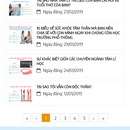
TẠI SAO NHÀ TÂM LÝ TRỊ LIỆU CỦA BẠN LẠI HỎI VỀ
TUỔI THƠ CỦA BẠN?
Ngày đăng: 27/02/2019
10 ĐIỀU VỀ SỨC KHỎE TÂM THẦN MÀ BẠN NÊN
CHIA SẺ VỚI CON MÌNH NGAY KHI CHÚNG CÒN HỌC
TRƯỜNG PHỔ THÔNG
Ngày đăng: 29/01/2019
SỰ KHÁC BIỆT GIỮA CÁC CHUYÊN NGÀNH TÂM LÍ
HỌC
Ngày đăng: 24/01/2019
TẠI SAO TÔI VẪN CÒN ĐỘC THÂN?
Ngày đăng: 12/01/2019
«
‹
1
2
3
4
5
›
»