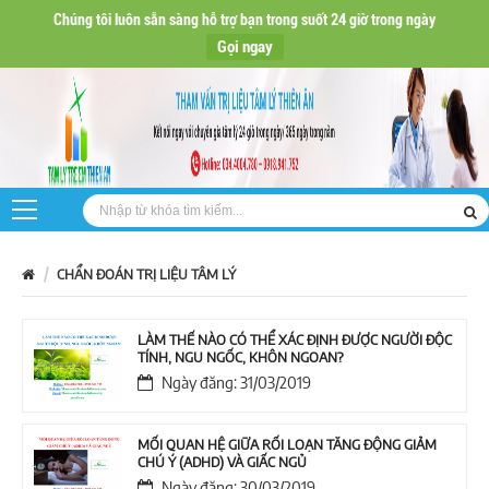
Chúng tôi luôn sẵn sàng hỗ trợ bạn trong suốt 24 giờ trong ngày
Gọi ngay
CHẨN ĐOÁN TRỊ LIỆU TÂM LÝ
LÀM THẾ NÀO CÓ THỂ XÁC ĐỊNH ĐƯỢC NGƯỜI ĐỘC
TÍNH, NGU NGỐC, KHÔN NGOAN?
Ngày đăng: 31/03/2019
MỐI QUAN HỆ GIỮA RỐI LOẠN TĂNG ĐỘNG GIẢM
CHÚ Ý (ADHD) VÀ GIẤC NGỦ
Ngày đăng: 30/03/2019