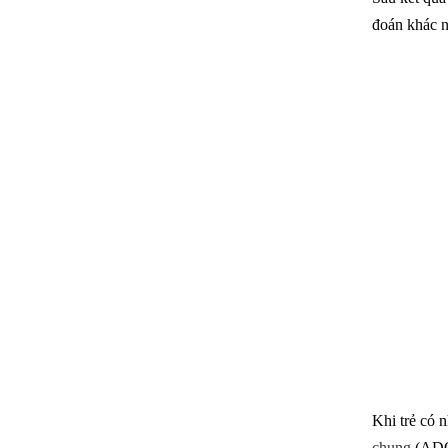
đoán khác 
Khi trẻ có 
chung
(AD