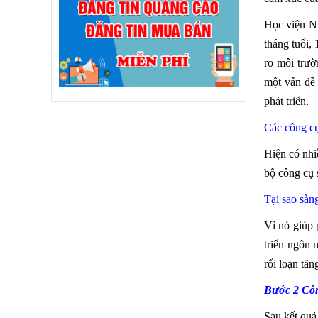
Học viện Nh
tháng tuổi,
ro môi trư
một vấn đề 
phát triển.
Các công cụ
Hiện có nhi
bộ công cụ
Tại sao sàng
Vì nó giúp 
triển ngôn 
rối loạn tă
Bước 2 Cô
Sau kết quả