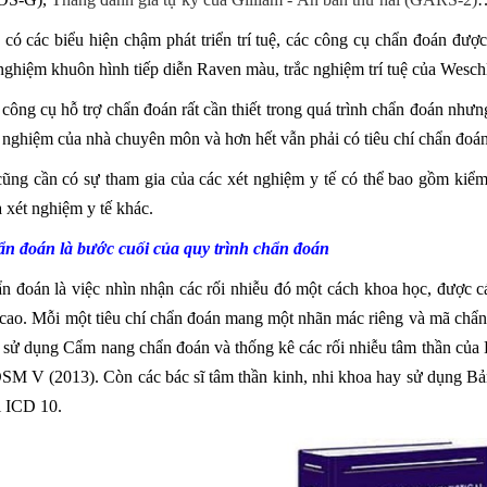
 có các biểu hiện chậm phát triển trí tuệ, các công cụ chẩn đoán đượ
 nghiệm khuôn hình tiếp diễn Raven màu, trắc nghiệm trí tuệ của Wesch
công cụ hỗ trợ chẩn đoán rất cần thiết trong quá trình chẩn đoán nhưn
h nghiệm của nhà chuyên môn và hơn hết vẫn phải có tiêu chí chẩn đoán
ng cần có sự tham gia của các xét nghiệm y tế có thể bao gồm kiểm tr
à xét nghiệm y tế khác.
ẩn đoán là bước cuối của quy trình chẩn đoán
ẩn đoán là việc nhìn nhận các rối nhiễu đó một cách khoa học, được c
 cao. Mỗi một tiêu chí chẩn đoán mang một nhãn mác riêng và mã chẩn
ới sử dụng Cẩm nang chẩn đoán và thống kê các rối nhiễu tâm thần của
SM V (2013). Còn các bác sĩ tâm thần kinh, nhi khoa hay sử dụng Bản
i ICD 10.