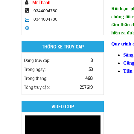
Mr Thanh
Rối loạn p
0344004780
chúng tôi c
0344004780
tâm thần d
hiện ra đượ
Quy trình 
THỐNG KÊ TRUY CẬP
Sàng 
Đang truy cập:
3
Công
Trong ngày:
53
Tiêu
Trong tháng:
468
Tổng truy cập:
297619
VIDEO CLIP