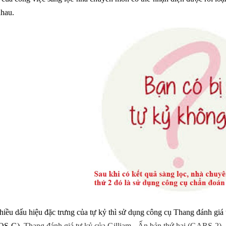
nhau.
nhiều dấu hiệu đặc trưng của tự kỷ thì sử dụng công cụ Thang đánh gi
OS-G),
Thang đánh giá tự kỷ của Gilliam - Ấn bản thứ hai (GARS-2)