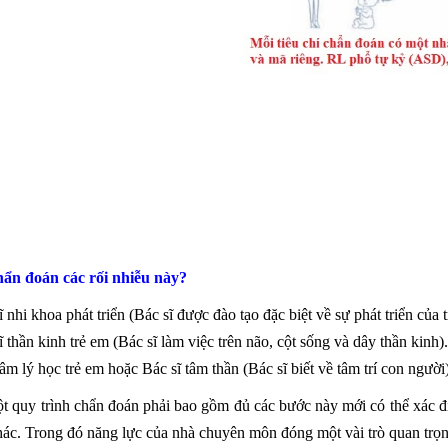
chẩn đoán các rối nhiễu này?
ĩ nhi khoa phát triển (Bác sĩ được đào tạo đặc biệt về sự phát triển của 
ĩ thần kinh trẻ em (Bác sĩ làm việc trên não, cột sống và dây thần kinh).
âm lý học trẻ em hoặc Bác sĩ tâm thần (Bác sĩ biết về tâm trí con người)
 quy trình chẩn đoán phải bao gồm đủ các bước này mới có thể xác địn
khác. Trong đó năng lực của nhà chuyên môn đóng một vài trò quan trọng