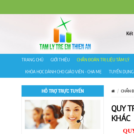
TRANG CHỦ
GIỚI THIỆU
CHẨN ĐOÁN TRỊ LIỆU TÂM LÝ
KHÓA HỌC DÀNH CHO GIÁO VIÊN - CHA MẸ
TUYỂN DỤNG 
HỖ TRỢ TRỰC TUYẾN
CHẨN Đ
QUY T
KHÁC
QUY