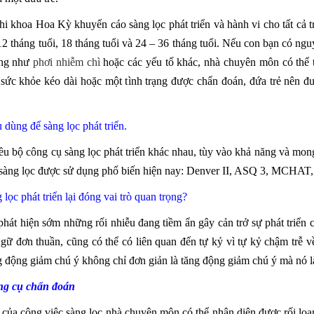
i khoa Hoa Kỳ khuyến cáo sàng lọc phát triển và hành vi cho tất cả t
 12 tháng tuổi, 18 tháng tuổi và 24 – 36 tháng tuổi. Nếu con bạn có ng
ờng như
phơi nhiễm chì
hoặc các yếu tố khác, nhà chuyên môn có thể t
sức khỏe kéo dài hoặc một tình trạng được chẩn đoán, đứa trẻ nên được
 dùng để sàng lọc phát triển.
ều bộ công cụ sàng lọc phát triển khác nhau, tùy vào khả năng và 
 sàng lọc được sử dụng phổ biến hiện nay: Denver II, ASQ 3, MCHAT
 lọc phát triển lại đóng vai trò quan trọng?
phát hiện sớm những rối nhiễu đang tiềm ẩn gây cản trở sự phát triển 
ngữ đơn thuần, cũng có thể có liên quan đến tự kỷ vì tự kỷ chậm trễ
ng động giảm chú ý không chỉ đơn giản là tăng động giảm chú ý mà nó l
ng cụ chẩn đoán
 của công việc sàng lọc nhà chuyên môn có thể nhận diện được rối loạ