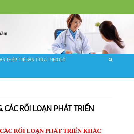
AN THIỆP TRẺ BÁN TRÚ & THEO GIỜ
 CÁC RỐI LOẠN PHÁT TRIỂN
 CÁC RỐI LOẠN PHÁT TRIỂN KHÁC