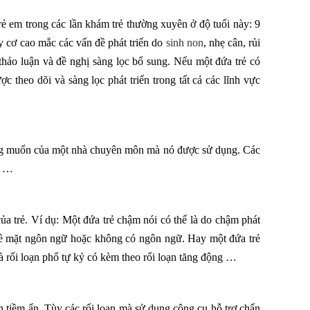
rẻ em trong các lần khám trẻ thường xuyên ở độ tuổi này: 9
uy cơ cao mắc các vấn đề phát triển do
sinh non
, nhẹ cân, rủi
hảo luận và đề nghị sàng lọc bổ sung. Nếu một đứa trẻ có
 theo dõi và sàng lọc phát triển trong tất cả các lĩnh vực
mong muốn của một nhà chuyên môn mà nó được sử dụng. Các
, …
của trẻ. Ví dụ: Một đứa trẻ chậm nói có thể là do chậm phát
 về mặt ngôn ngữ hoặc không có ngôn ngữ. Hay một đứa trẻ
à rối loạn phổ tự kỷ có kèm theo rối loạn tăng động …
n tiềm ẩn. Tùy các rối loạn mà sử dụng công cụ hỗ trợ chẩn