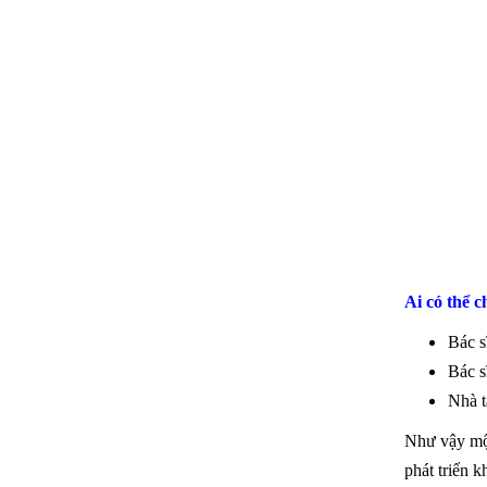
Ai có thể 
Bác s
Bác s
Nhà t
Như vậy một
phát triển 