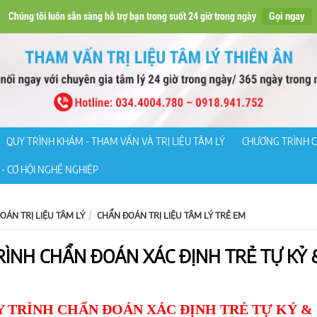
Gọi ngay
Chúng tôi luôn sẵn sàng hỗ trợ bạn trong suốt 24 giờ trong ngày
QUY TRÌNH KHÁM - THAM VẤN VÀ TRỊ LIỆU TÂM LÝ
CHƯƠNG TRÌNH C
- CƠ HỘI NGHỀ NGHIỆP
OÁN TRỊ LIỆU TÂM LÝ
CHẨN ĐOÁN TRỊ LIỆU TÂM LÝ TRẺ EM
RÌNH CHẨN ĐOÁN XÁC ĐỊNH TRẺ TỰ KỶ &
 TRÌNH CHẨN ĐOÁN XÁC ĐỊNH TRẺ TỰ KỶ &