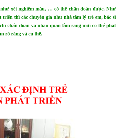
 tế như xét nghiệm máu, … có thể chẩn đoán được. Như
t triển thì các chuyên gia như nhà tâm lý trẻ em, bác sĩ
u chí chẩn đoán và nhãn quan lâm sàng mới có thể phát
n rõ ràng và cụ thể.