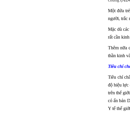
Một đứa trẻ
người, trắc
Mặc dù các 
rất cần kin
Thêm nữa cũ
thần kinh v
Tiêu chí ch
Tiêu chí ch
độ hiệu lực
trên thế gi
có ấn bản D
Y tế thế giớ