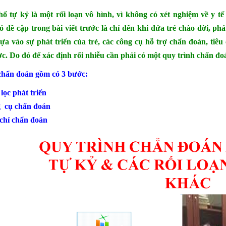
hổ tự kỷ là một rối loạn vô hình, vì không có xét nghiệm về y
ó đề cập trong bài viết trước là chỉ đến khi đứa trẻ chào đời, phá
ựa vào sự phát triển của trẻ, các công cụ hỗ trợ chẩn đoán, tiê
c. Do đó để xác định rối nhiễu cần phải có một quy trình chẩn đoá
chẩn đoán gồm có 3 bước:
lọc phát triển
 cụ chẩn đoán
 chí chẩn đoán