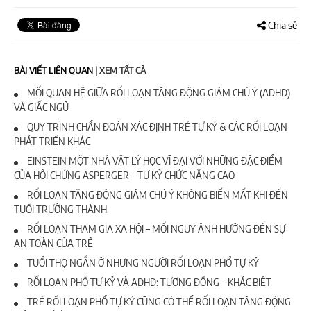
Chia sẻ
BÀI VIẾT LIÊN QUAN
|
XEM TẤT CẢ
MỐI QUAN HỆ GIỮA RỐI LOẠN TĂNG ĐỘNG GIẢM CHÚ Ý (ADHD)
VÀ GIẤC NGỦ
QUY TRÌNH CHẨN ĐOÁN XÁC ĐỊNH TRẺ TỰ KỶ & CÁC RỐI LOẠN
PHÁT TRIỂN KHÁC
EINSTEIN MỘT NHÀ VẬT LÝ HỌC VĨ ĐẠI VỚI NHỮNG ĐẶC ĐIỂM
CỦA HỘI CHỨNG ASPERGER – TỰ KỶ CHỨC NĂNG CAO
RỐI LOẠN TĂNG ĐỘNG GIẢM CHÚ Ý KHÔNG BIẾN MẤT KHI ĐẾN
TUỔI TRƯỞNG THÀNH
RỐI LOẠN THAM GIA XÃ HỘI – MỐI NGUY ẢNH HƯỞNG ĐẾN SỰ
AN TOÀN CỦA TRẺ
TUỔI THỌ NGẮN Ở NHỮNG NGƯỜI RỐI LOẠN PHỔ TỰ KỶ
RỐI LOẠN PHỔ TỰ KỶ VÀ ADHD: TƯƠNG ĐỒNG – KHÁC BIỆT
TRẺ RỐI LOẠN PHỔ TỰ KỶ CŨNG CÓ THỂ RỐI LOẠN TĂNG ĐỘNG