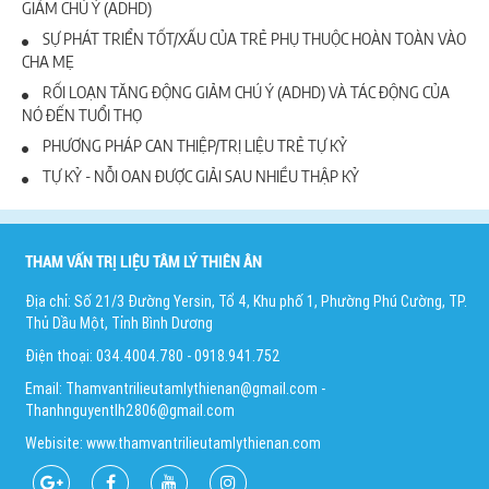
GIẢM CHÚ Ý (ADHD)
SỰ PHÁT TRIỂN TỐT/XẤU CỦA TRẺ PHỤ THUỘC HOÀN TOÀN VÀO
CHA MẸ
RỐI LOẠN TĂNG ĐỘNG GIẢM CHÚ Ý (ADHD) VÀ TÁC ĐỘNG CỦA
NÓ ĐẾN TUỔI THỌ
PHƯƠNG PHÁP CAN THIỆP/TRỊ LIỆU TRẺ TỰ KỶ
TỰ KỶ - NỖI OAN ĐƯỢC GIẢI SAU NHIỀU THẬP KỶ
THAM VẤN TRỊ LIỆU TÂM LÝ THIÊN ÂN
Địa chỉ: Số 21/3 Đường Yersin, Tổ 4, Khu phố 1, Phường Phú Cường, TP.
Thủ Dầu Một, Tỉnh Bình Dương
Điện thoại: 034.4004.780 - 0918.941.752
Email: Thamvantrilieutamlythienan@gmail.com -
Thanhnguyentlh2806@gmail.com
Webisite: www.thamvantrilieutamlythienan.com