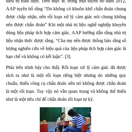
điều trị toàn diện. Trên thực tế, trong một tuyên bố năm 2012,
AAP tuyên bố rằng “Do không có khuôn khổ chẩn đoán chung
được chấp nhận, nên rối loạn xử lý cảm giác nói chung không
nên được chẩn đoán” Khi một nhà trị liệu nghề nghiệp khuyên
dùng liệu pháp tích hợp cảm giác, AAP hướng dẫn rằng nhà trị
liệu nhận thức được rằng, “Cha mẹ nên được thông báo rằng số
lượng nghiên cứu về hiệu quả của liệu pháp tích hợp cảm giác là
hạn chế và không có kết luận”. [3].
Phía trên trình bày cho thấy Rối loạn xử lý cảm giác đã được
tách ra như là một rối loạn riêng biệt nhưng do những quy
chuẩn, thiếu công cụ chẩn đoán nên nó không được chẩn đoán
là một rối loạn. Tuy vậy nó vẫn quan trọng và không thể thiếu
như là một tiêu chí để chẩn đoán rối loạn tự kỷ.