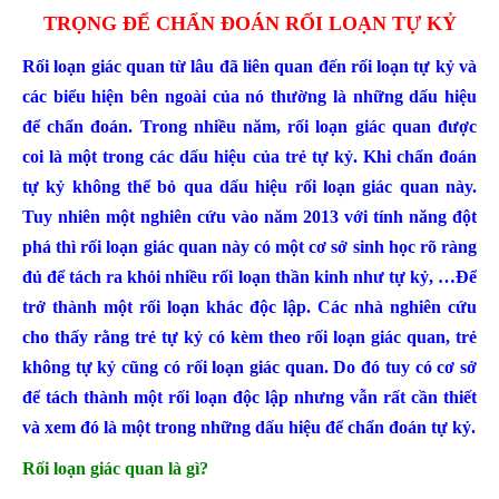
TRỌNG ĐỂ CHẨN ĐOÁN RỐI LOẠN TỰ KỶ
Rối loạn giác quan từ lâu đã liên quan đến rối loạn tự kỷ và
các biểu hiện bên ngoài của nó thường là những dấu hiệu
để chẩn đoán. Trong nhiều năm, rối loạn giác quan được
coi là một trong các dấu hiệu của trẻ tự kỷ. Khi chẩn đoán
tự kỷ không thể bỏ qua dấu hiệu rối loạn giác quan này.
Tuy nhiên một nghiên cứu vào năm 2013 với tính năng đột
phá thì rối loạn giác quan này có một cơ sở sinh học rõ ràng
đủ để tách ra khỏi nhiều rối loạn thần kinh như tự kỷ, …Để
trở thành một rối loạn khác độc lập. Các nhà nghiên cứu
cho thấy rằng trẻ tự kỷ có kèm theo rối loạn giác quan, trẻ
không tự kỷ cũng có rối loạn giác quan. Do đó tuy có cơ sở
để tách thành một rối loạn độc lập nhưng vẫn rất cần thiết
và xem đó là một trong những dấu hiệu để chẩn đoán tự kỷ.
Rối loạn giác quan là gì?