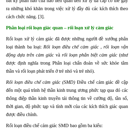
bất kỳ phần nào của não liên quan đến xử lý đa cấp có thể gây
ra những khó khăn trong việc xử lý đầy đủ các kích thích theo
cách chức năng. [3].
Phân loại rối loạn giác quan – rối loạn xử lý cảm giác
Rối loạn xử lý cảm giác đã được những người đề xướng phân
loại thành ba loại:
Rối loạn điều chế cảm giác
,
rối loạn vận
động dựa trên cảm giác
và
rối loạn phân biệt cảm giác
(như
được định nghĩa trong Phân loại chẩn đoán về sức khỏe tâm
thần và rối loạn phát triển ở trẻ nhỏ và trẻ nhỏ).
Rối loạn điều chế cảm giác (SMD)
Điều chế cảm giác đề cập
đến một quá trình hệ thần kinh trung ương phức tạp qua đó các
thông điệp thần kinh truyền tải thông tin về cường độ, tần số,
thời gian, độ phức tạp và tính mới của các kích thích giác quan
được điều chỉnh.
Rối loạn điều chế cảm giác SMD bao gồm ba kiểu: