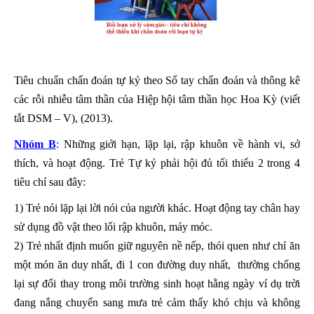
Tiêu chuẩn chẩn đoán tự kỷ theo Sổ tay chẩn đoán và thông kê
các rỗi nhiễu tâm thần của Hiệp hội tâm thần học Hoa Kỳ (viết
tắt DSM – V), (2013).
Nhóm B
:
Những giới hạn, lặp lại, rập khuôn về hành vi, sở
thích, và hoạt động. Trẻ Tự kỷ phải hội đủ tối thiểu 2 trong 4
tiêu chí sau đây:
1) Trẻ nói lặp lại lời nói của người khác. Hoạt động tay chân hay
sử dụng đồ vật theo lối rập khuôn, máy móc.
2) Trẻ nhất định muốn giữ nguyên nề nếp, thói quen như chỉ ăn
một món ăn duy nhất, đi 1 con đường duy nhất, thường chống
lại sự đổi thay trong môi trường sinh hoạt hằng ngày ví dụ trời
đang nắng chuyển sang mưa trẻ cảm thấy khó chịu và không