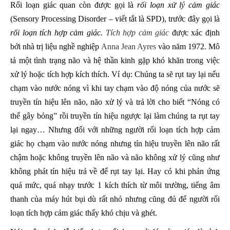
Rối loạn giác quan còn được gọi là
rối loạn xử lý cảm giác
(Sensory Processing Disorder – viết tắt là SPD), trước đây gọi là
rối loạn tích hợp cảm giác.
Tích hợp cảm giác
được xác định
bởi nhà trị liệu nghề nghiệp
Anna Jean Ayres
vào năm 1972. Mô
tả một tình trạng não và hệ thần kinh gặp khó khăn trong việc
xử lý hoặc tích hợp kích thích. Ví dụ: Chúng ta sẽ rụt tay lại nếu
chạm vào nước nóng vì khi tay chạm vào độ nóng của nước sẽ
truyền tín hiệu lên não, não xử lý và trả lời cho biết “Nóng có
thể gây bỏng” rồi truyền tín hiệu ngược lại làm chúng ta rụt tay
lại ngay… Nhưng đối với những người rối loạn tích hợp cảm
giác họ chạm vào nước nóng nhưng tín hiệu truyền lên não rất
chậm hoặc không truyền lên não và não không xử lý cũng như
không phát tín hiệu trả về để rụt tay lại. Hay có khi phản ứng
quá mức, quá nhạy trước 1 kích thích từ môi trường, tiếng âm
thanh của máy hút bụi dù rất nhỏ nhưng cũng đủ để người rối
loạn tích hợp cảm giác thấy khó chịu và ghét.