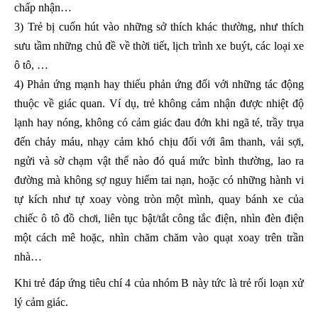
chấp nhận…
3) Trẻ bị cuốn hút vào những sở thích khác thường, như thích
sưu tầm những chủ đề về thời tiết, lịch trình xe buýt, các loại xe
ô tô, …
4) Phản ứng mạnh hay thiếu phản ứng đối với những tác động
thuộc về giác quan. Ví dụ, trẻ không cảm nhận được nhiệt độ
lạnh hay nóng, không có cảm giác đau đớn khi ngã té, trầy trụa
đến chảy máu, nhạy cảm khó chịu đối với âm thanh, vải sợi,
ngửi và sờ chạm vật thể nào đó quá mức bình thường, lao ra
đường mà không sợ nguy hiểm tai nạn, hoặc có những hành vi
tự kích như tự xoay vòng tròn một mình, quay bánh xe của
chiếc ô tô đồ chơi, liên tục bật/tắt công tắc điện, nhìn đèn điện
một cách mê hoặc, nhìn chăm chăm vào quạt xoay trên trần
nhà…
Khi trẻ đáp ứng tiêu chí 4 của nhóm B này tức là trẻ rối loạn xử
lý cảm giác.