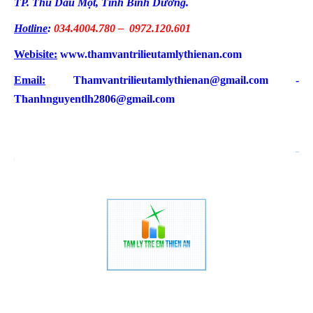
TP. Thủ Dầu Một, Tỉnh Bình Dương.
Hotline
:
034.4004.780 – 0972.120.601
Webisite:
www.thamvantrilieutamlythienan.com
Email:
Thamvantrilieutamlythienan@gmail.com -
Thanhnguyentlh2806@gmail.com