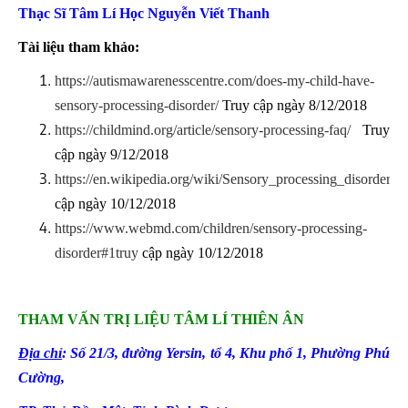
Thạc Sĩ Tâm Lí Học Nguyễn Viết Thanh
Tài liệu tham khảo:
https://autismawarenesscentre.com/does-my-child-have-
sensory-processing-disorder/
Truy cập ngày 8/12/2018
https://childmind.org/article/sensory-processing-faq/
Truy
cập ngày 9/12/2018
https://en.wikipedia.org/wiki/Sensory_processing_disorder
Tr
cập ngày 10/12/2018
https://www.webmd.com/children/sensory-processing-
disorder#1truy
cập ngày 10/12/2018
THAM VẤN TRỊ LIỆU TÂM LÍ THIÊN ÂN
Địa chỉ
: Số 21/3, đường Yersin, tổ 4
, Khu phố 1, Phường Phú
Cường
,