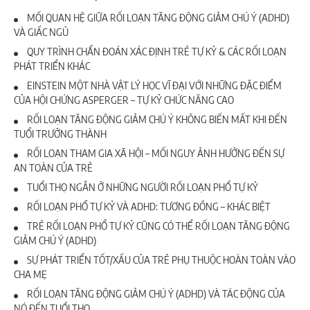
MỐI QUAN HỆ GIỮA RỐI LOẠN TĂNG ĐỘNG GIẢM CHÚ Ý (ADHD)
VÀ GIẤC NGỦ
QUY TRÌNH CHẨN ĐOÁN XÁC ĐỊNH TRẺ TỰ KỶ & CÁC RỐI LOẠN
PHÁT TRIỂN KHÁC
EINSTEIN MỘT NHÀ VẬT LÝ HỌC VĨ ĐẠI VỚI NHỮNG ĐẶC ĐIỂM
CỦA HỘI CHỨNG ASPERGER – TỰ KỶ CHỨC NĂNG CAO
RỐI LOẠN TĂNG ĐỘNG GIẢM CHÚ Ý KHÔNG BIẾN MẤT KHI ĐẾN
TUỔI TRƯỞNG THÀNH
RỐI LOẠN THAM GIA XÃ HỘI – MỐI NGUY ẢNH HƯỞNG ĐẾN SỰ
AN TOÀN CỦA TRẺ
TUỔI THỌ NGẮN Ở NHỮNG NGƯỜI RỐI LOẠN PHỔ TỰ KỶ
RỐI LOẠN PHỔ TỰ KỶ VÀ ADHD: TƯƠNG ĐỒNG – KHÁC BIỆT
TRẺ RỐI LOẠN PHỔ TỰ KỶ CŨNG CÓ THỂ RỐI LOẠN TĂNG ĐỘNG
GIẢM CHÚ Ý (ADHD)
SỰ PHÁT TRIỂN TỐT/XẤU CỦA TRẺ PHỤ THUỘC HOÀN TOÀN VÀO
CHA MẸ
RỐI LOẠN TĂNG ĐỘNG GIẢM CHÚ Ý (ADHD) VÀ TÁC ĐỘNG CỦA
NÓ ĐẾN TUỔI THỌ