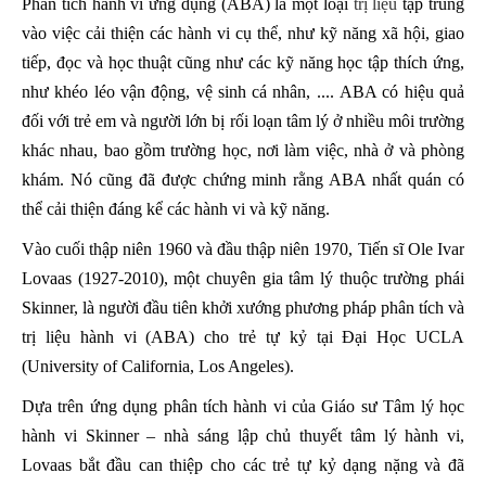
Phân tích hành vi ứng dụng (ABA) là một loại
trị liệu
tập trung
vào việc cải thiện các hành vi cụ thể, như kỹ năng xã hội, giao
tiếp, đọc và học thuật cũng như các kỹ năng học tập thích ứng,
như khéo léo vận động, vệ sinh cá nhân, .... ABA có hiệu quả
đối với trẻ em và người lớn bị rối loạn tâm lý ở nhiều môi trường
khác nhau, bao gồm trường học, nơi làm việc, nhà ở và phòng
khám. Nó cũng đã được chứng minh rằng ABA nhất quán có
thể cải thiện đáng kể các hành vi và kỹ năng.
Vào cuối thập niên 1960 và đầu thập niên 1970, Tiến sĩ Ole Ivar
Lovaas (1927-2010), một chuyên gia tâm lý thuộc trường phái
Skinner, là người đầu tiên khởi xướng phương pháp phân tích và
trị liệu hành vi (ABA) cho trẻ tự kỷ tại Đại Học UCLA
(University of California, Los Angeles).
Dựa trên ứng dụng phân tích hành vi của Giáo sư Tâm lý học
hành vi Skinner – nhà sáng lập chủ thuyết tâm lý hành vi,
Lovaas bắt đầu can thiệp cho các trẻ tự kỷ dạng nặng và đã