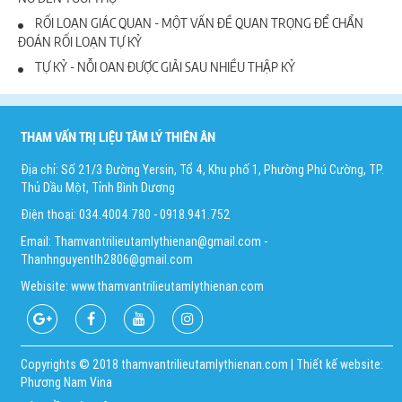
RỐI LOẠN GIÁC QUAN - MỘT VẤN ĐỀ QUAN TRỌNG ĐỂ CHẨN
ĐOÁN RỐI LOẠN TỰ KỶ
TỰ KỶ - NỖI OAN ĐƯỢC GIẢI SAU NHIỀU THẬP KỶ
THAM VẤN TRỊ LIỆU TÂM LÝ THIÊN ÂN
Địa chỉ: Số 21/3 Đường Yersin, Tổ 4, Khu phố 1, Phường Phú Cường, TP.
Thủ Dầu Một, Tỉnh Bình Dương
Điện thoại: 034.4004.780 - 0918.941.752
Email: Thamvantrilieutamlythienan@gmail.com -
Thanhnguyentlh2806@gmail.com
Webisite: www.thamvantrilieutamlythienan.com
Copyrights © 2018 thamvantrilieutamlythienan.com | Thiết kế website:
Phương Nam Vina