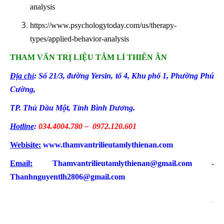
analysis
https://www.psychologytoday.com/us/therapy-
types/applied-behavior-analysis
THAM VẤN TRỊ LIỆU TÂM LÍ THIÊN ÂN
Địa chỉ
: Số 21/3, đường Yersin, tổ 4
, Khu phố 1, Phường Phú
Cường
,
TP. Thủ Dầu Một, Tỉnh Bình Dương.
Hotline
:
034.4004.780 – 0972.120.601
Webisite:
www.thamvantrilieutamlythienan.com
Email:
Thamvantrilieutamlythienan@gmail.com -
Thanhnguyentlh2806@gmail.com