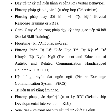
Dạy trẻ tự kỷ thể hiện hành vi bằng lời (Verbal Behavior).
Phương pháp giáo dục/trị liệu tổng hợp (Eclecticism).
Phương pháp thay đổi hành vi “đặc biệt” (Pivotal
Response Training or PRT).
Carol Gray và phương pháp dạy kỹ năng giao tiếp xã hội
(Social Skill Training).
Floortime - Phương pháp ngồi sàn.
Phương Pháp Trị Liệu/Giáo Dục Trẻ Tự Kỷ và Trẻ
Khuyết Tật Ngôn Ngữ (Treatment and Education of
Autistic and Related Communication Handicapped
Children - TEACCH).
Hệ thống truyền đạt ngôn ngữ (Picture Exchange
Communication System - PECS).
Trị liệu tự kỷ bằng âm nhạc.
Phương pháp giáo dục/trị liệu tự kỷ RDI (Relationship
Developmental Intervention – RDI).
Son-Rise - Phương pháp trị liệu trẻ tự kỷ ở gia đình.