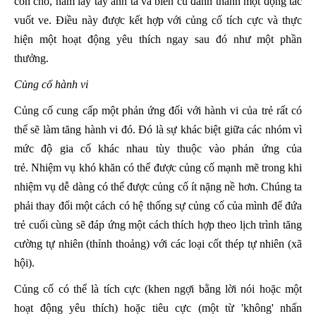
con chó, nắm lấy tay anh ta và biến cú đánh thành một động tác
vuốt ve. Điều này được kết hợp với củng cố tích cực và thực
hiện một hoạt động yêu thích ngay sau đó như một phần
thưởng.
Củng cố hành vi
Củng cố cung cấp một phản ứng đối với hành vi của trẻ rất có
thể sẽ làm tăng hành vi đó. Đó là sự khác biệt giữa các nhóm vì
mức độ gia cố khác nhau tùy thuộc vào phản ứng của
trẻ. Nhiệm vụ khó khăn có thể được củng cố mạnh mẽ trong khi
nhiệm vụ dễ dàng có thể được củng cố ít nặng nề hơn. Chúng ta
phải thay đổi một cách có hệ thống sự củng cố của mình để đứa
trẻ cuối cùng sẽ đáp ứng một cách thích hợp theo lịch trình tăng
cường tự nhiên (thỉnh thoảng) với các loại cốt thép tự nhiên (xã
hội).
Củng cố có thể là tích cực (khen ngợi bằng lời nói hoặc một
hoạt động yêu thích) hoặc tiêu cực (một từ 'không' nhấn