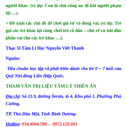
người khác. (ví dụ: Con là chú công an đi bắt người phạm
tội …).
+ Đề xuất các chủ đề để chơi giả vờ và đóng vai. (ví dụ: Trẻ
gọi các trẻ khác lại cùng chơi trò cô dâu – chú rể và bắt đầu
phân vai cho các trẻ khác …).
Thạc Sĩ Tâm Lí Học Nguyễn Viết Thanh
Nguồn:
Tiêu chuẩn học tập và phát triển dành cho trẻ 0 – 7 tuổi của
Quỹ Nhi đồng Liên Hiệp Quốc.
THAM VẤN TRỊ LIỆU TÂM LÝ THIÊN ÂN
Địa chỉ
: Số 21/3, đường Yersin, tổ 4
, Khu phố 1, Phường Phú
Cường
,
TP. Thủ Dầu Một, Tỉnh Bình Dương.
Hotline
:
034.4004.780 – 0972.120.601