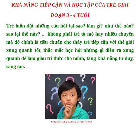
KHẢ NĂNG TIẾP CẬN VÀ HỌC TẬP CỦA TRẺ GIAI
ĐOẠN 3 - 4 TUỔI
Trẻ luôn đặt những câu hỏi tại sao? làm gì? như thế nào?
sao lại thế này? ... không phải trẻ tò mò hay nhiều chuyện
mà đó chính là tiêu chuẩn cho thấy trẻ tiếp cận với thế giới
xung quanh tốt, thắc mắc học hỏi những gì diễn ra xung
quanh để làm giàu tri thức cho mình, tăng khả năng tư duy,
sáng tạo.