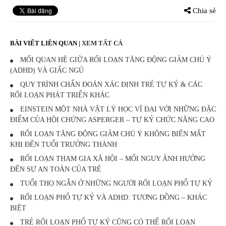
Chia sẻ
BÀI VIẾT LIÊN QUAN
|
XEM TẤT CẢ
MỐI QUAN HỆ GIỮA RỐI LOẠN TĂNG ĐỘNG GIẢM CHÚ Ý
(ADHD) VÀ GIẤC NGỦ
QUY TRÌNH CHẨN ĐOÁN XÁC ĐỊNH TRẺ TỰ KỶ & CÁC
RỐI LOẠN PHÁT TRIỂN KHÁC
EINSTEIN MỘT NHÀ VẬT LÝ HỌC VĨ ĐẠI VỚI NHỮNG ĐẶC
ĐIỂM CỦA HỘI CHỨNG ASPERGER – TỰ KỶ CHỨC NĂNG CAO
RỐI LOẠN TĂNG ĐỘNG GIẢM CHÚ Ý KHÔNG BIẾN MẤT
KHI ĐẾN TUỔI TRƯỞNG THÀNH
RỐI LOẠN THAM GIA XÃ HỘI – MỐI NGUY ẢNH HƯỞNG
ĐẾN SỰ AN TOÀN CỦA TRẺ
TUỔI THỌ NGẮN Ở NHỮNG NGƯỜI RỐI LOẠN PHỔ TỰ KỶ
RỐI LOẠN PHỔ TỰ KỶ VÀ ADHD: TƯƠNG ĐỒNG – KHÁC
BIỆT
TRẺ RỐI LOẠN PHỔ TỰ KỶ CŨNG CÓ THỂ RỐI LOẠN