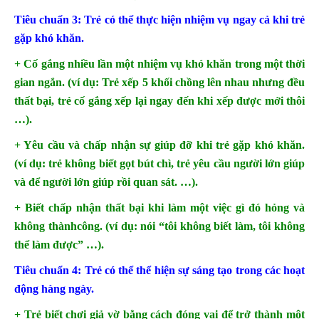
Tiêu chuẩn 3: Trẻ có thể thực hiện nhiệm vụ ngay cả khi trẻ
gặp khó khăn.
+ Cố gắng nhiều lần một nhiệm vụ khó khăn trong một thời
gian ngắn. (ví dụ: Trẻ xếp 5 khối chồng lên nhau nhưng đều
thất bại, trẻ cố gắng xếp lại ngay đến khi xếp được mới thôi
…).
+ Yêu cầu và chấp nhận sự giúp đỡ khi trẻ gặp khó khăn.
(ví dụ: trẻ không biết gọt bút chì, trẻ yêu cầu người lớn giúp
và để người lớn giúp rồi quan sát. …).
+ Biết chấp nhận thất bại khi làm một việc gì đó hỏng và
không thànhcông. (ví dụ: nói “tôi không biết làm, tôi không
thể làm được” …).
Tiêu chuẩn 4: Trẻ có thể thể hiện sự sáng tạo trong các hoạt
động hàng ngày.
+ Trẻ biết chơi giả vờ bằng cách đóng vai để trở thành một