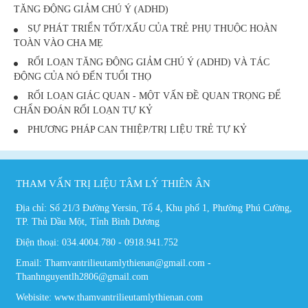
TĂNG ĐỘNG GIẢM CHÚ Ý (ADHD)
SỰ PHÁT TRIỂN TỐT/XẤU CỦA TRẺ PHỤ THUỘC HOÀN
TOÀN VÀO CHA MẸ
RỐI LOẠN TĂNG ĐỘNG GIẢM CHÚ Ý (ADHD) VÀ TÁC
ĐỘNG CỦA NÓ ĐẾN TUỔI THỌ
RỐI LOẠN GIÁC QUAN - MỘT VẤN ĐỀ QUAN TRỌNG ĐỂ
CHẨN ĐOÁN RỐI LOẠN TỰ KỶ
PHƯƠNG PHÁP CAN THIỆP/TRỊ LIỆU TRẺ TỰ KỶ
THAM VẤN TRỊ LIỆU TÂM LÝ THIÊN ÂN
Địa chỉ: Số 21/3 Đường Yersin, Tổ 4, Khu phố 1, Phường Phú Cường,
TP. Thủ Dầu Một, Tỉnh Bình Dương
Điện thoại: 034.4004.780 - 0918.941.752
Email: Thamvantrilieutamlythienan@gmail.com -
Thanhnguyentlh2806@gmail.com
Webisite: www.thamvantrilieutamlythienan.com