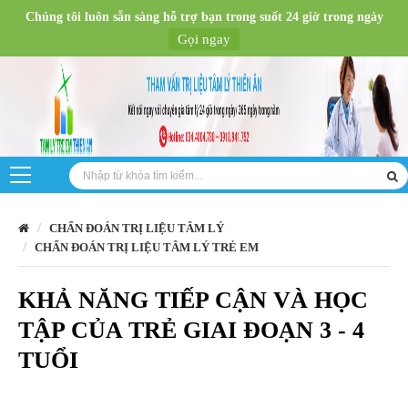
Chúng tôi luôn sẵn sàng hỗ trợ bạn trong suốt 24 giờ trong ngày
Gọi ngay
CHẨN ĐOÁN TRỊ LIỆU TÂM LÝ
CHẨN ĐOÁN TRỊ LIỆU TÂM LÝ TRẺ EM
KHẢ NĂNG TIẾP CẬN VÀ HỌC
TẬP CỦA TRẺ GIAI ĐOẠN 3 - 4
TUỔI