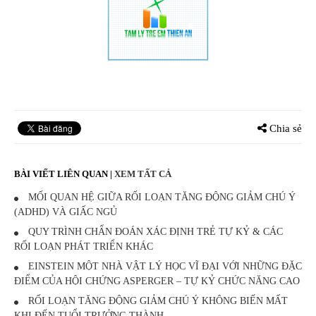
Chia sẻ
BÀI VIẾT LIÊN QUAN
|
XEM TẤT CẢ
MỐI QUAN HỆ GIỮA RỐI LOẠN TĂNG ĐỘNG GIẢM CHÚ Ý
(ADHD) VÀ GIẤC NGỦ
QUY TRÌNH CHẨN ĐOÁN XÁC ĐỊNH TRẺ TỰ KỶ & CÁC
RỐI LOẠN PHÁT TRIỂN KHÁC
EINSTEIN MỘT NHÀ VẬT LÝ HỌC VĨ ĐẠI VỚI NHỮNG ĐẶC
ĐIỂM CỦA HỘI CHỨNG ASPERGER – TỰ KỶ CHỨC NĂNG CAO
RỐI LOẠN TĂNG ĐỘNG GIẢM CHÚ Ý KHÔNG BIẾN MẤT
KHI ĐẾN TUỔI TRƯỞNG THÀNH