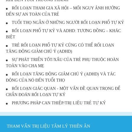
RỐI LOẠN THAM GIA XÃ HỘI – MỐI NGUY ẢNH HƯỞNG
ĐẾN SỰ AN TOÀN CỦA TRẺ
TUỔI THỌ NGẮN Ở NHỮNG NGƯỜI RỐI LOẠN PHỔ TỰ KỶ
RỐI LOẠN PHỔ TỰ KỶ VÀ ADHD: TƯƠNG ĐỒNG – KHÁC
BIỆT
TRẺ RỐI LOẠN PHỔ TỰ KỶ CŨNG CÓ THỂ RỐI LOẠN
TĂNG ĐỘNG GIẢM CHÚ Ý (ADHD)
SỰ PHÁT TRIỂN TỐT/XẤU CỦA TRẺ PHỤ THUỘC HOÀN
TOÀN VÀO CHA MẸ
RỐI LOẠN TĂNG ĐỘNG GIẢM CHÚ Ý (ADHD) VÀ TÁC
ĐỘNG CỦA NÓ ĐẾN TUỔI THỌ
RỐI LOẠN GIÁC QUAN - MỘT VẤN ĐỀ QUAN TRỌNG ĐỂ
CHẨN ĐOÁN RỐI LOẠN TỰ KỶ
PHƯƠNG PHÁP CAN THIỆP/TRỊ LIỆU TRẺ TỰ KỶ
THAM VẤN TRỊ LIỆU TÂM LÝ THIÊN ÂN