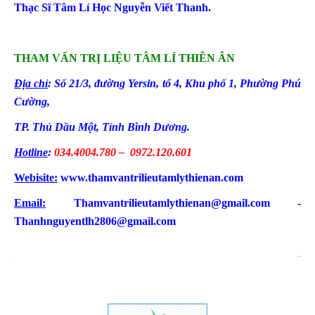
Thạc Sĩ Tâm Lí Học Nguyễn Viết Thanh.
THAM VẤN TRỊ LIỆU TÂM LÍ THIÊN ÂN
Địa chỉ
: Số 21/3, đường Yersin, tổ 4
, Khu phố 1, Phường Phú
Cường
,
TP. Thủ Dầu Một, Tỉnh Bình Dương.
Hotline
:
034.4004.780 – 0972.120.601
Webisite:
www.thamvantrilieutamlythienan.com
Email:
Thamvantrilieutamlythienan@gmail.com -
Thanhnguyentlh2806@gmail.com