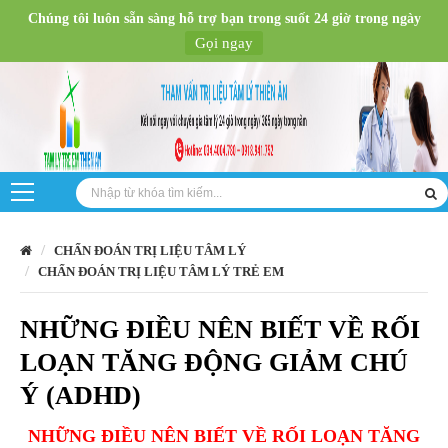
Chúng tôi luôn sẵn sàng hỗ trợ bạn trong suốt 24 giờ trong ngày
Gọi ngay
CHẨN ĐOÁN TRỊ LIỆU TÂM LÝ
CHẨN ĐOÁN TRỊ LIỆU TÂM LÝ TRẺ EM
NHỮNG ĐIỀU NÊN BIẾT VỀ RỐI
LOẠN TĂNG ĐỘNG GIẢM CHÚ
Ý (ADHD)
NHỮNG ĐIỀU NÊN BIẾT VỀ RỐI LOẠN TĂNG