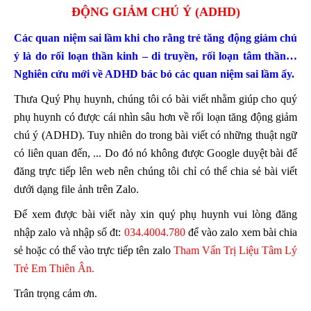
ĐỘNG GIẢM CHÚ Ý (ADHD)
Các quan niệm sai lầm khi cho rằng trẻ tăng động giảm chú
ý là do rối loạn thần kinh – di truyền, rối loạn tâm thần…
Nghiên cứu mới về ADHD bác bỏ các quan niệm sai lầm ấy.
Thưa Quý Phụ huynh, chúng tôi có bài viết nhằm giúp cho quý
phụ huynh có được cái nhìn sâu hơn về rối loạn tăng động giảm
chú ý (ADHD). Tuy nhiên do trong bài viết có những thuật ngữ
có liên quan đến, ... Do đó nó không được Google duyệt bài để
đăng trực tiếp lên web nên chúng tôi chỉ có thể chia sẻ bài viết
dưới dạng file ảnh trên Zalo.
Để xem được bài viết này xin quý phụ huynh vui lòng đăng
nhập zalo và nhập số đt:
034.4004.780
để vào zalo xem bài chia
sẻ hoặc có thể vào trực tiếp tên zalo
Tham Vấn Trị Liệu Tâm Lý
Trẻ Em Thiên Ân.
Trân trọng cảm ơn.